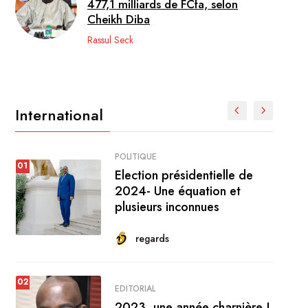
477,1 milliards de FCfa, selon
Cheikh Diba
Rassul Seck
International
POLITIQUE
01
01
Election présidentielle de
2024- Une équation et
plusieurs inconnues
regards
02
EDITORIAL
02
2023, une année charnière !