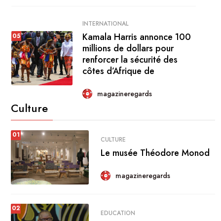
INTERNATIONAL
Kamala Harris annonce 100
05
millions de dollars pour
renforcer la sécurité des
côtes d’Afrique de
magazineregards
Culture
01
CULTURE
Le musée Théodore Monod
magazineregards
02
EDUCATION