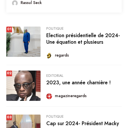
Rassul Seck
POLITIQUE
01
Election présidentielle de 2024-
Une équation et plusieurs
regards
02
EDITORIAL
2023, une année charnière !
magazineregards
POLITIQUE
03
Cap sur 2024- Président Macky