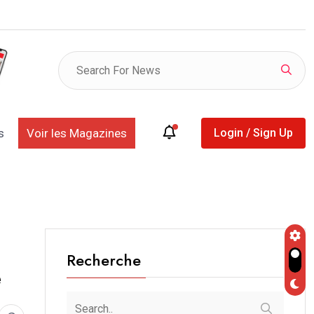
listes provisoires des déclarants et des retardataires
s
Voir les Magazines
Login / Sign Up
Recherche
e