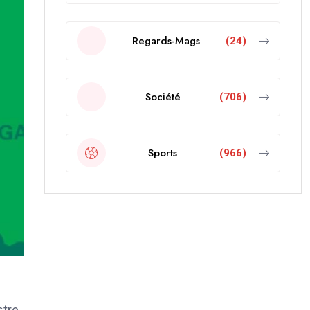
Regards-Mags
(24)
Société
(706)
Sports
(966)
stre