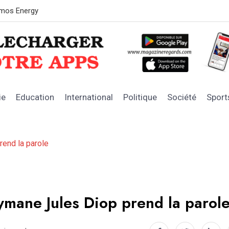
OFNAC : les 
ie
Education
International
Politique
Société
Sport
end la parole
mane Jules Diop prend la parol