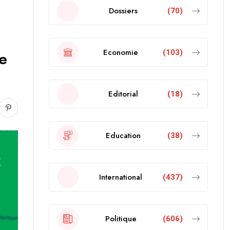
Dossiers
(70)
Economie
(103)
le
Editorial
(18)
Education
(38)
International
(437)
Politique
(606)