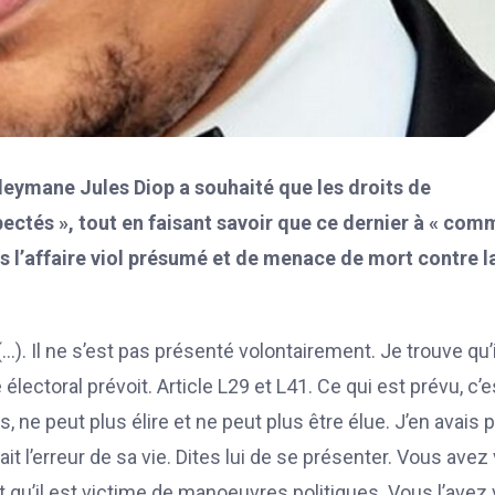
ymane Jules Diop a souhaité que les droits de
ctés », tout en faisant savoir que ce dernier à « com
s l’affaire viol présumé et de menace de mort contre l
 Il ne s’est pas présenté volontairement. Je trouve qu’i
e électoral prévoit. Article L29 et L41. Ce qui est prévu, c’e
, ne peut plus élire et ne peut plus être élue. J’en avais p
it l’erreur de sa vie. Dites lui de se présenter. Vous avez
 qu’il est victime de manoeuvres politiques. Vous l’avez