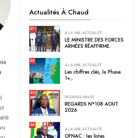
Actualités À Chaud
01
A LA UNE
ACTUALITÉ
LE MINISTRE DES FORCES
ARMÉES RÉAFFIRME.
02
mis
A LA UNE
ACTUALITÉ
Les chiffres clés, la Phase
a
1+,.
03
l
REGARDS-MAGS
REGARDS N*108 AOUT
st
2026
arlé
04
 vu
A LA UNE
ACTUALITÉ
OFNAC : les listes
 vu