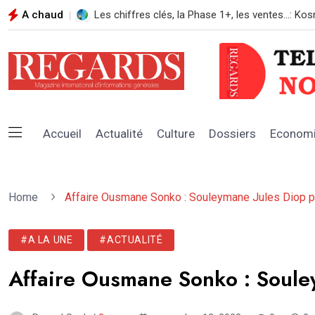
A chaud
REGARDS N*108 AOUT 2026
Accueil
Actualité
Culture
Dossiers
Econom
Home
Affaire Ousmane Sonko : Souleymane Jules Diop pr
#A LA UNE
#ACTUALITÉ
Affaire Ousmane Sonko : Souley