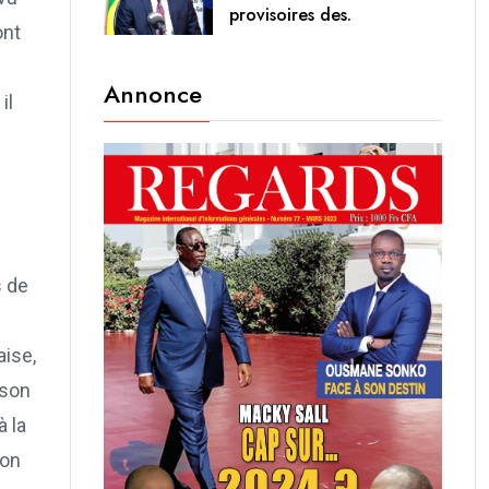
provisoires des.
ont
Annonce
il
 de
aise,
 son
à la
ion