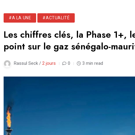
#A LA UNE
#ACTUALITÉ
Les chiffres clés, la Phase 1+, 
point sur le gaz sénégalo-mauri
Rassul Seck /
2 jours
0
3 min read