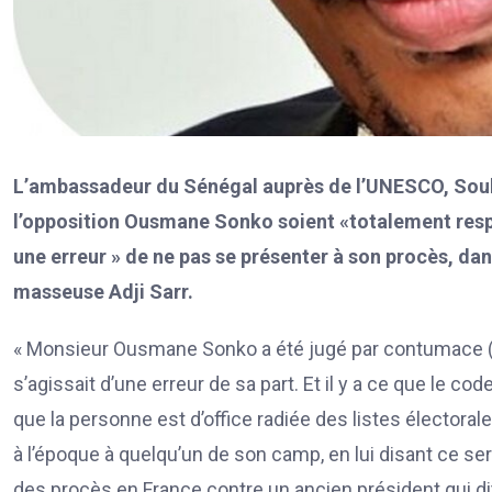
L’ambassadeur du Sénégal auprès de l’UNESCO, Soule
l’opposition Ousmane Sonko soient «totalement respe
une erreur » de ne pas se présenter à son procès, dan
masseuse Adji Sarr.
« Monsieur Ousmane Sonko a été jugé par contumace (…).
s’agissait d’une erreur de sa part. Et il y a ce que le cod
que la personne est d’office radiée des listes électorales
à l’époque à quelqu’un de son camp, en lui disant ce sera
des procès en France contre un ancien président qui dit