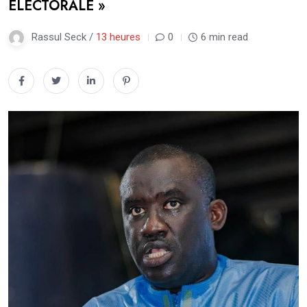
ÉLECTORALE »
Rassul Seck /
13 heures
0
6 min read