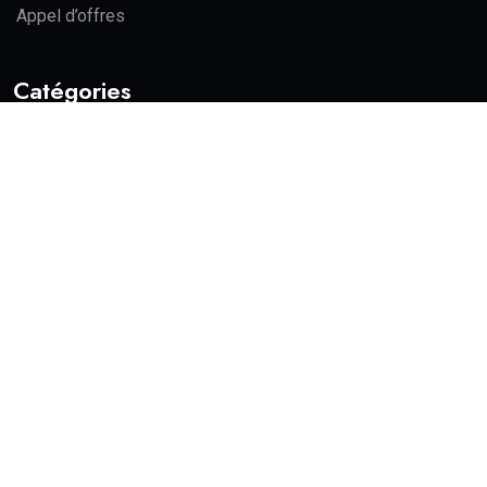
Appel d’offres
Catégories
Actualité
Politique
Education
Economie
Sports
Actualité
Politique
Education
Economie
Récents
01
A LA UNE
ACTUALITÉ