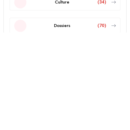
Culture
(34)
Dossiers
(70)
Economie
(103)
Editorial
(18)
Education
(38)
International
(437)