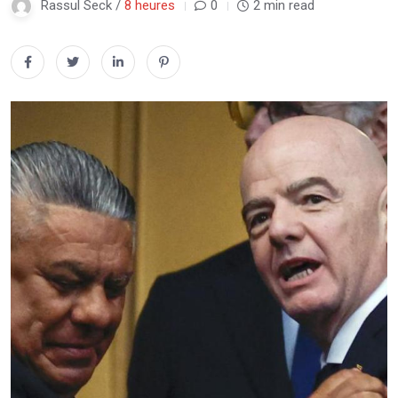
Rassul Seck /
8 heures
0
2 min read