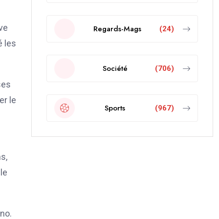
ive
Regards-Mags
(24)
é les
Société
(706)
ses
er le
Sports
(967)
s,
le
ino.