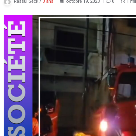
Rassul Seck /
3 ans
octobre 19, 2023
0
1 mi