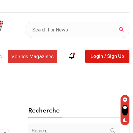
 clés, la Phase 1+, les ventes…: Kosmos Energy
s
Voir les Magazines
Login / Sign Up
Recherche