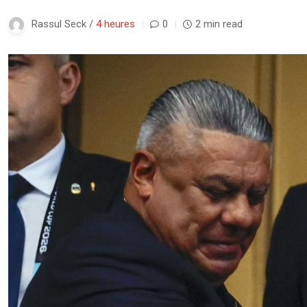
Rassul Seck /
4 heures
0
2 min read