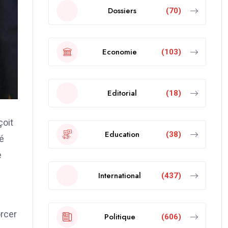
Dossiers
(70)
Economie
(103)
Editorial
(18)
çoit
Education
(38)
é
e
International
(437)
orcer
Politique
(606)