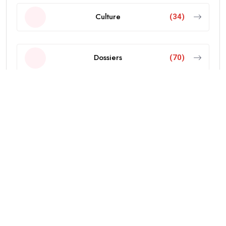
Culture
(34)
Dossiers
(70)
Economie
(103)
Editorial
(18)
Education
(38)
International
(437)