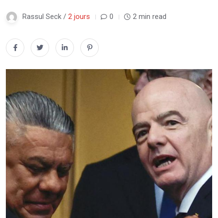
Rassul Seck /
2 jours
0
2 min read