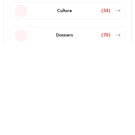
Culture
(34)
Dossiers
(70)
Economie
(103)
Editorial
(18)
Education
(38)
International
(437)