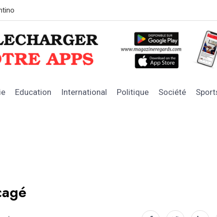
LE SOUTIEN DE L’ÉTAT
Les chiffres
ie
Education
International
Politique
Société
Sport
cagé