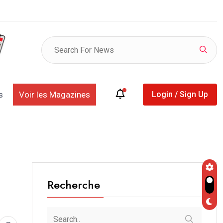
 clés, la Phase 1+, les ventes…: Kosmos Energy
s
Voir les Magazines
Login / Sign Up
Recherche