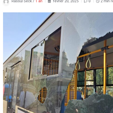
Rassul Seck /
1 an
février 20, 2025
0
2 min r