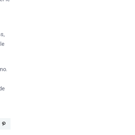
s,
le
ino.
 de