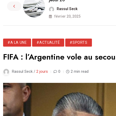
Rassul Seck
février 20, 2025
#A LA UNE
#ACTUALITÉ
#SPORTS
FIFA : l’Argentine vole au secou
Rassul Seck /
2 jours
0
2 min read