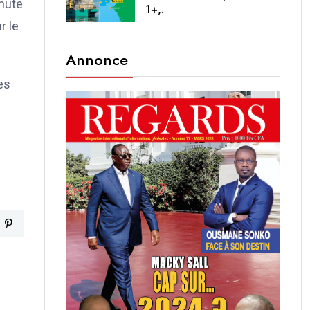
chute
1+,.
r le
Annonce
es