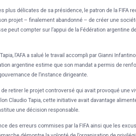
s plus délicates de sa présidence, le patron de la FIFA re
 son projet – finalement abandonné – de créer une sociét
se peut compter sur l’appui de la Fédération argentine d
ia, l’AFA a salué le travail accompli par Gianni Infantino
ération argentine estime que son mandat a permis de renf
gouvernance de l’instance dirigeante.
de retirer le projet controversé qui avait provoqué une v
 Claudio Tapia, cette initiative avait davantage aliment
nstitue une décision responsable.
ance des erreurs commises par la FIFA ainsi que les excu
marche démontre la volonté de l’organisation de privilégi