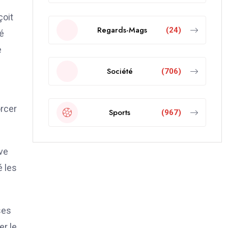
çoit
Regards-Mags
(24)
é
e
Société
(706)
orcer
Sports
(967)
ive
é les
ses
er le