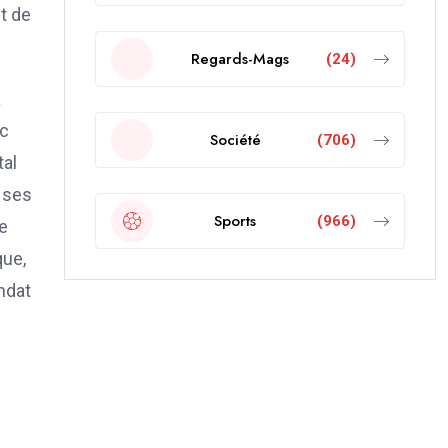
nt de
Regards-Mags
(24)
à
ec
Société
(706)
tal
s ses
Sports
(966)
se
que,
andat