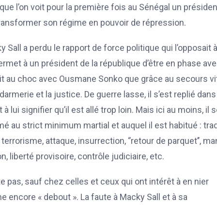
i que l’on voit pour la première fois au Sénégal un préside
r transformer son régime en pouvoir de répression.
ll a perdu le rapport de force politique qui l’opposait 
permet à un président de la république d’être en phase av
urvit au choc avec Ousmane Sonko que grâce au secours vi
armerie et la justice. De guerre lasse, il s’est replié dan
ui signifier qu’il est allé trop loin. Mais ici au moins, il 
 au strict minimum martial et auquel il est habitué : tra
 terrorisme, attaque, insurrection, ‘’retour de parquet’’, m
liberté provisoire, contrôle judiciaire, etc.
pas, sauf chez celles et ceux qui ont intérêt à en nier
e encore « debout ». La faute à Macky Sall et à sa