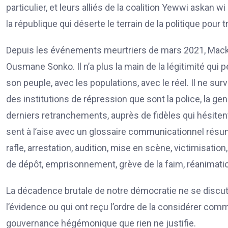
particulier, et leurs alliés de la coalition Yewwi askan w
la république qui déserte le terrain de la politique pou
Depuis les événements meurtriers de mars 2021, Macky Sa
Ousmane Sonko. Il n’a plus la main de la légitimité qui 
son peuple, avec les populations, avec le réel. Il ne s
des institutions de répression que sont la police, la gend
derniers retranchements, auprès de fidèles qui hésitent à l
sent à l’aise avec un glossaire communicationnel résumé
rafle, arrestation, audition, mise en scène, victimisation,
de dépôt, emprisonnement, grève de la faim, réanimation, 
La décadence brutale de notre démocratie ne se discute 
l’évidence ou qui ont reçu l’ordre de la considérer comm
gouvernance hégémonique que rien ne justifie.