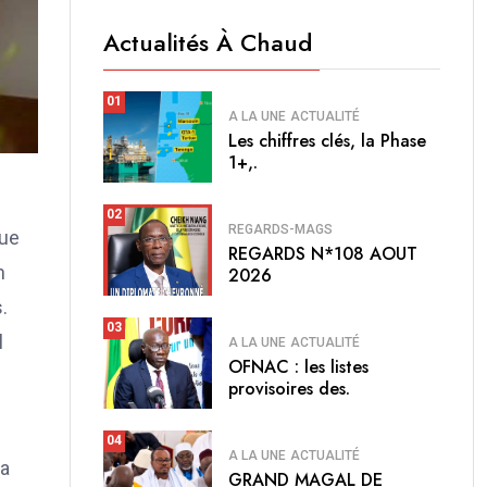
Actualités À Chaud
01
A LA UNE
ACTUALITÉ
Les chiffres clés, la Phase
1+,.
02
REGARDS-MAGS
que
REGARDS N*108 AOUT
n
2026
.
03
l
A LA UNE
ACTUALITÉ
OFNAC : les listes
provisoires des.
04
A LA UNE
ACTUALITÉ
la
GRAND MAGAL DE