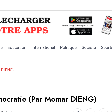
 des retardataires
GRAND MAGA
ie
Education
International
Politique
Société
Sport
r DIENG)
émocratie (Par Momar DIENG)