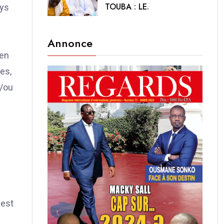
TOUBA : LE.
ays
Annonce
 en
es,
t/ou
 est