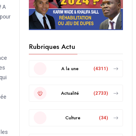
! A
 pour
Rubriques Actu
ence
ves
A la une
(4311)
qui
Actualité
(2733)
mée
Culture
(34)
 les