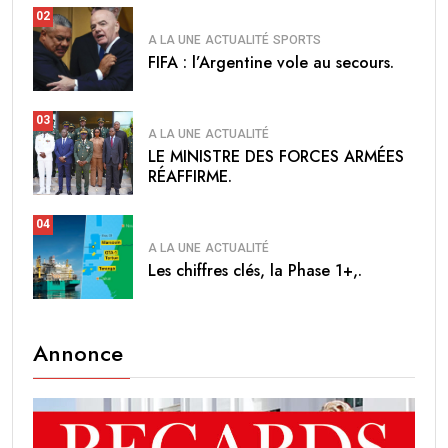
02
A LA UNE
ACTUALITÉ
SPORTS
FIFA : l’Argentine vole au secours.
03
A LA UNE
ACTUALITÉ
LE MINISTRE DES FORCES ARMÉES
RÉAFFIRME.
04
A LA UNE
ACTUALITÉ
Les chiffres clés, la Phase 1+,.
Annonce