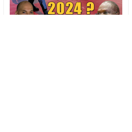
Rubriques Actu
A la une
(4314)
Actualité
(2736)
Culture
(34)