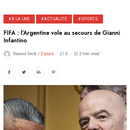
#A LA UNE
#ACTUALITÉ
#SPORTS
FIFA : l’Argentine vole au secours de Gianni
Infantino
Rassul Seck /
2 jours
0
2 min read