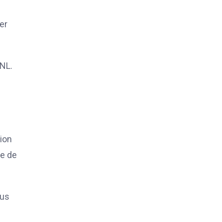
er
GNL.
ion
ie de
lus