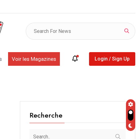
listes provisoires des déclarants et des retardataires
s
Voir les Magazines
Login / Sign Up
Recherche
n