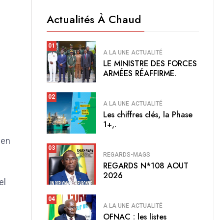
Actualités À Chaud
01
A LA UNE
ACTUALITÉ
LE MINISTRE DES FORCES
ARMÉES RÉAFFIRME.
02
A LA UNE
ACTUALITÉ
Les chiffres clés, la Phase
1+,.
 en
03
REGARDS-MAGS
REGARDS N*108 AOUT
2026
el
04
A LA UNE
ACTUALITÉ
OFNAC : les listes