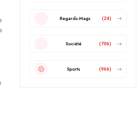
Regards-Mags
(24)
e
s
Société
(706)
Sports
(966)
u