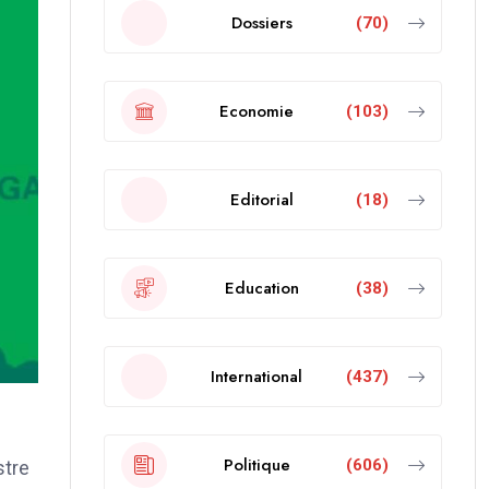
Dossiers
(70)
Economie
(103)
Editorial
(18)
Education
(38)
International
(437)
Politique
(606)
stre