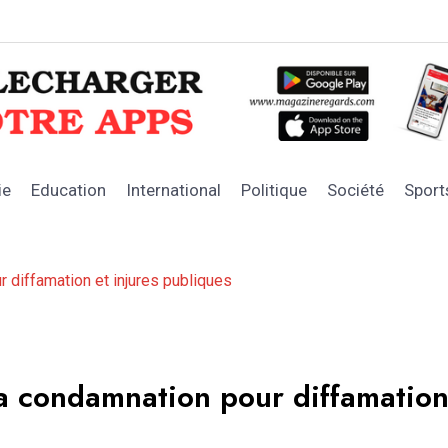
OFNAC : les 
ie
Education
International
Politique
Société
Sport
diffamation et injures publiques
a condamnation pour diffamatio