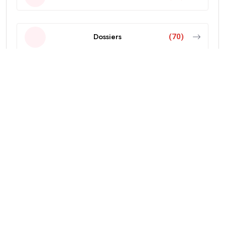
Dossiers
(70)
Economie
(103)
Editorial
(18)
Education
(38)
International
(437)