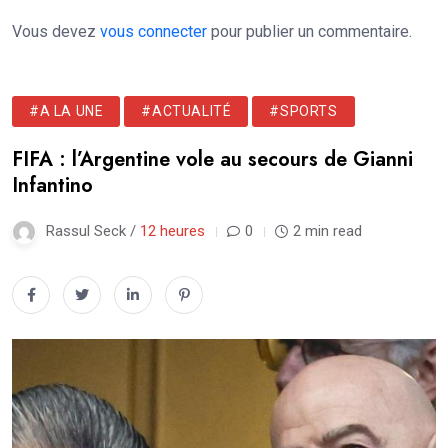
Vous devez
vous connecter
pour publier un commentaire.
#A LA UNE
#ACTUALITÉ
#SPORTS
FIFA : l’Argentine vole au secours de Gianni
Infantino
Rassul Seck /
12 heures
0
2 min read