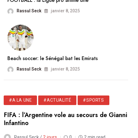
FOOTBALL : la Ligue pro anime une
Rassul Seck
janvier 8, 2025
Beach soccer: le Sénégal bat les Emirats
Rassul Seck
janvier 8, 2025
#A LA UNE
#ACTUALITÉ
#SPORTS
FIFA : l’Argentine vole au secours de Gianni
Infantino
Rassul Seck /
2 jours
0
2 min read