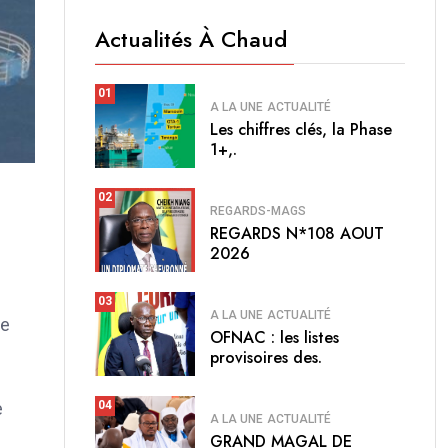
Actualités À Chaud
01
A LA UNE
ACTUALITÉ
Les chiffres clés, la Phase
1+,.
02
REGARDS-MAGS
REGARDS N*108 AOUT
2026
03
A LA UNE
ACTUALITÉ
de
OFNAC : les listes
provisoires des.
e
04
A LA UNE
ACTUALITÉ
GRAND MAGAL DE