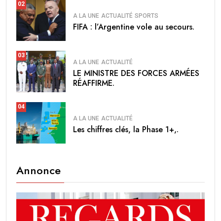
02
A LA UNE
ACTUALITÉ
SPORTS
FIFA : l’Argentine vole au secours.
03
A LA UNE
ACTUALITÉ
LE MINISTRE DES FORCES ARMÉES
RÉAFFIRME.
04
A LA UNE
ACTUALITÉ
Les chiffres clés, la Phase 1+,.
Annonce