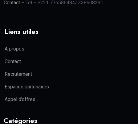
Contact –
Tel – +221 776586484/ 338608291
Liens utiles
A propos
Contact
Recrutement
Espaces partenaires
Appel d’offres
Catégories
Actualité
Politique