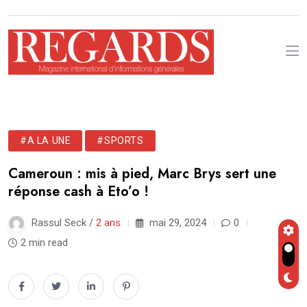
#A LA UNE
#SPORTS
Cameroun : mis à pied, Marc Brys sert une
réponse cash à Eto’o !
Rassul Seck /
2 ans
mai 29, 2024
0
2 min read