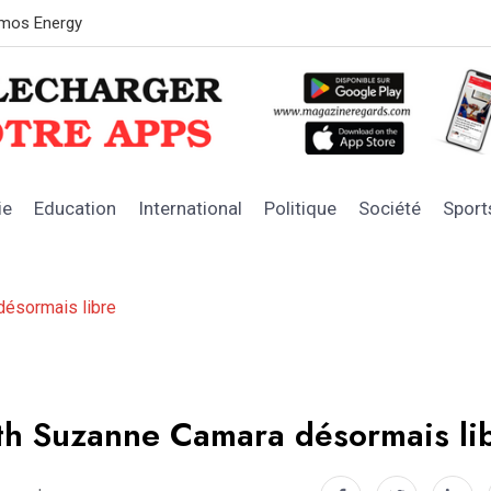
OFNAC : les 
ie
Education
International
Politique
Société
Sport
désormais libre
ath Suzanne Camara désormais li