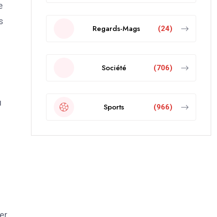
e
s
Regards-Mags
(24)
Société
(706)
u
Sports
(966)
er