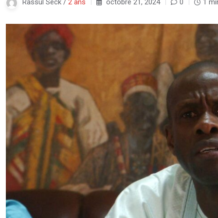
Rassul Seck /
2 ans
octobre 21, 2024
0
1 mi