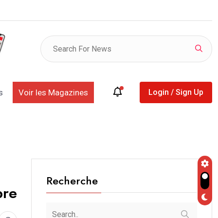
listes provisoires des déclarants et des retardataires
s
Voir les Magazines
Login / Sign Up
Recherche
bre