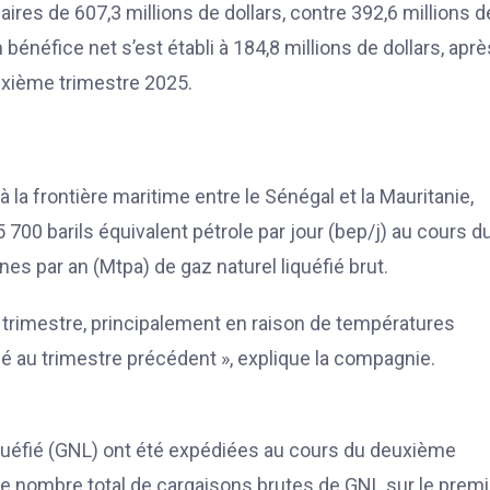
aires de 607,3 millions de dollars, contre 392,6 millions d
 bénéfice net s’est établi à 184,8 millions de dollars, aprè
euxième trimestre 2025.
 la frontière maritime entre le Sénégal et la Mauritanie,
00 barils équivalent pétrole par jour (bep/j) au cours d
nnes par an (Mtpa) de gaz naturel liquéfié brut.
r trimestre, principalement en raison de températures
é au trimestre précédent », explique la compagnie.
quéfié (GNL) ont été expédiées au cours du deuxième
. Le nombre total de cargaisons brutes de GNL sur le premi