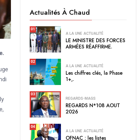
Actualités À Chaud
01
A LA UNE
ACTUALITÉ
LE MINISTRE DES FORCES
ARMÉES RÉAFFIRME.
e.
02
A LA UNE
ACTUALITÉ
juge
Les chiffres clés, la Phase
1+,.
ndi
s
03
ly
REGARDS-MAGS
REGARDS N*108 AOUT
e,
2026
04
A LA UNE
ACTUALITÉ
OFNAC : les listes