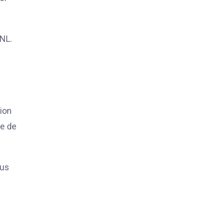
GNL.
ion
ie de
lus