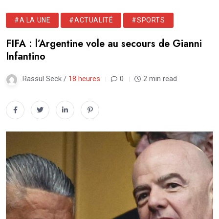
#A LA UNE
#ACTUALITÉ
#SPORTS
FIFA : l’Argentine vole au secours de Gianni
Infantino
Rassul Seck /
18 heures
0
2 min read