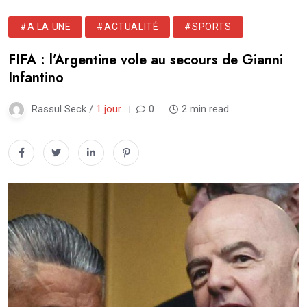
#A LA UNE
#ACTUALITÉ
#SPORTS
FIFA : l’Argentine vole au secours de Gianni
Infantino
Rassul Seck /
1 jour
0
2 min read