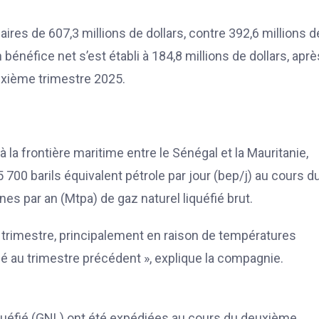
aires de 607,3 millions de dollars, contre 392,6 millions d
 bénéfice net s’est établi à 184,8 millions de dollars, aprè
euxième trimestre 2025.
 la frontière maritime entre le Sénégal et la Mauritanie,
00 barils équivalent pétrole par jour (bep/j) au cours d
nnes par an (Mtpa) de gaz naturel liquéfié brut.
r trimestre, principalement en raison de températures
é au trimestre précédent », explique la compagnie.
quéfié (GNL) ont été expédiées au cours du deuxième