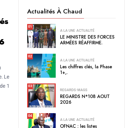
Actualités À Chaud
iés
01
A LA UNE
ACTUALITÉ
LE MINISTRE DES FORCES
 6
ARMÉES RÉAFFIRME.
02
A LA UNE
ACTUALITÉ
Les chiffres clés, la Phase
u
1+,.
. Le
 de 1
03
REGARDS-MAGS
REGARDS N*108 AOUT
2026
04
A LA UNE
ACTUALITÉ
OFNAC : les listes