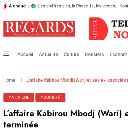
A chaud
REGARDS N*108 AOUT 2026
Accueil
Actualité
Culture
Dossiers
Econom
Home
L’affaire Kabirou Mbodj (Wari) et ses ex-associés 
#A LA UNE
#SOCIÉTÉ
L’affaire Kabirou Mbodj (Wari) e
terminée