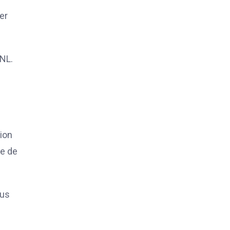
er
GNL.
ion
ie de
lus