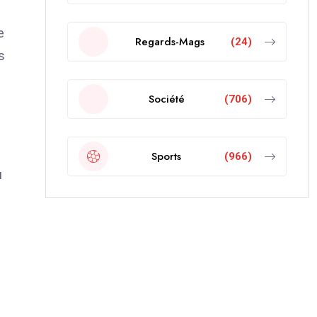
e
Regards-Mags
(24)
s
Société
(706)
Sports
(966)
u