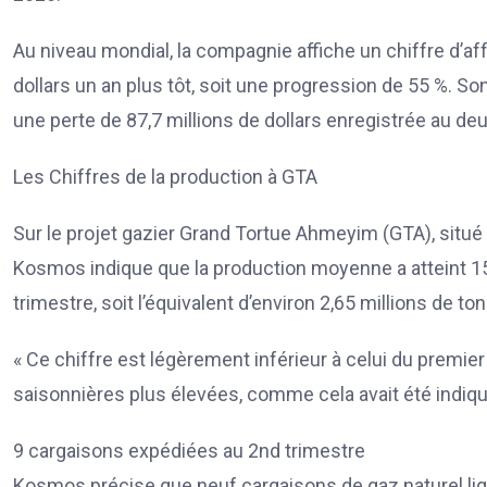
Au niveau mondial, la compagnie affiche un chiffre d’aff
dollars un an plus tôt, soit une progression de 55 %. Son
une perte de 87,7 millions de dollars enregistrée au d
Les Chiffres de la production à GTA
Sur le projet gazier Grand Tortue Ahmeyim (GTA), situé à
Kosmos indique que la production moyenne a atteint 15 7
trimestre, soit l’équivalent d’environ 2,65 millions de to
« Ce chiffre est légèrement inférieur à celui du premie
saisonnières plus élevées, comme cela avait été indiqu
9 cargaisons expédiées au 2nd trimestre
Kosmos précise que neuf cargaisons de gaz naturel li