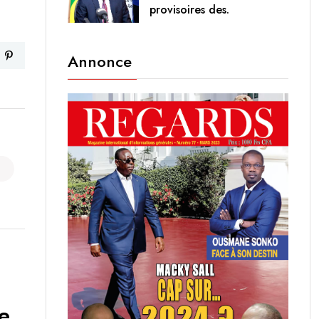
provisoires des.
Annonce
le