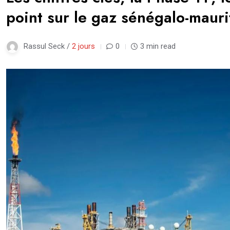
point sur le gaz sénégalo-mauri
Rassul Seck /
2 jours
0
3 min read