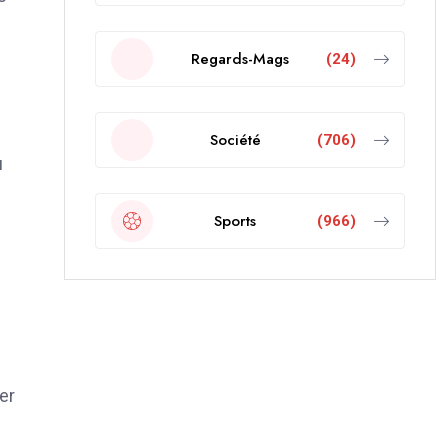
Regards-Mags
(24)
Société
(706)
u
Sports
(966)
er