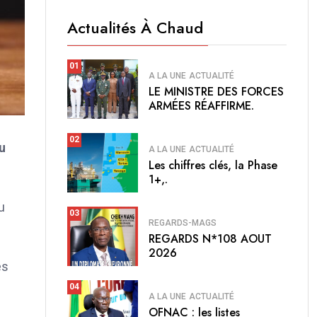
Actualités À Chaud
01
A LA UNE
ACTUALITÉ
LE MINISTRE DES FORCES
ARMÉES RÉAFFIRME.
02
du
A LA UNE
ACTUALITÉ
Les chiffres clés, la Phase
1+,.
u
03
REGARDS-MAGS
REGARDS N*108 AOUT
2026
es
04
A LA UNE
ACTUALITÉ
OFNAC : les listes