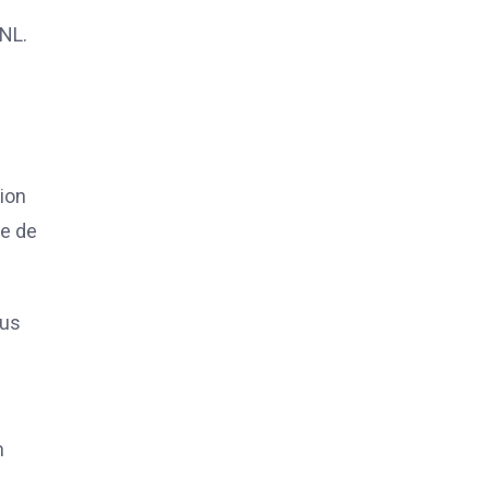
GNL.
ion
ie de
lus
n