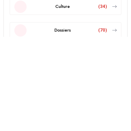
Culture
(34)
Dossiers
(70)
Economie
(103)
Editorial
(18)
Education
(38)
International
(437)