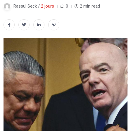
Rassul Seck /
2 jours
0
2 min read