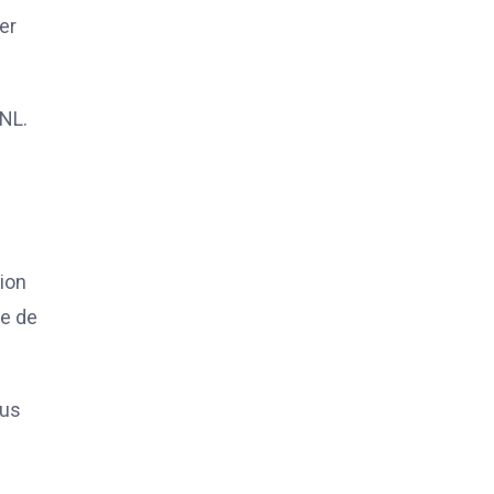
er
GNL.
ion
ie de
lus