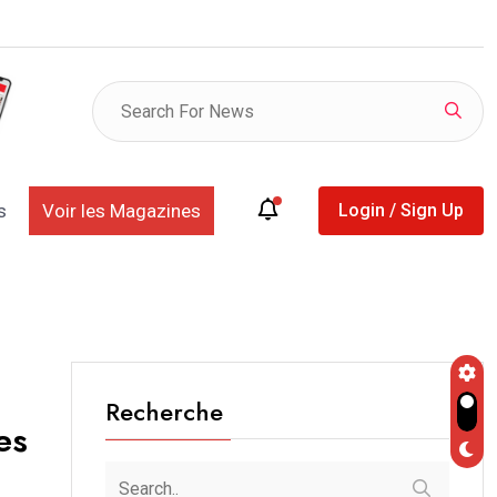
listes provisoires des déclarants et des retardataires
s
Voir les Magazines
Login / Sign Up
Recherche
es