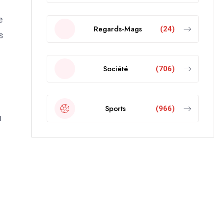
e
Regards-Mags
(24)
s
Société
(706)
Sports
(966)
u