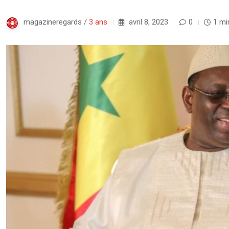
magazineregards /
3 ans
avril 8, 2023
0
1 mi