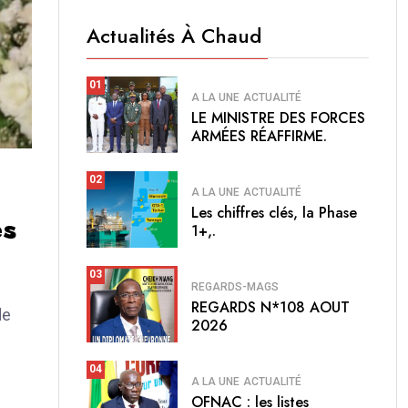
Actualités À Chaud
01
A LA UNE
ACTUALITÉ
LE MINISTRE DES FORCES
ARMÉES RÉAFFIRME.
02
A LA UNE
ACTUALITÉ
Les chiffres clés, la Phase
es
1+,.
03
REGARDS-MAGS
REGARDS N*108 AOUT
de
2026
04
A LA UNE
ACTUALITÉ
OFNAC : les listes