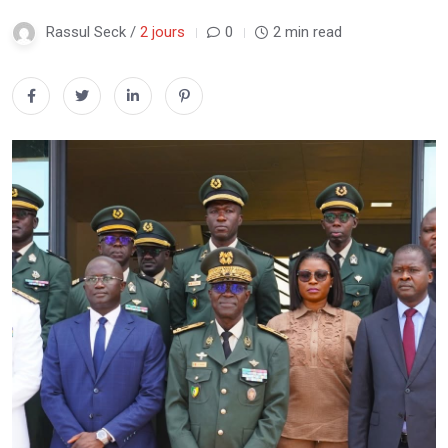
Rassul Seck /
2 jours
0
2 min read