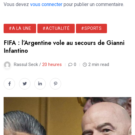
Vous devez
vous connecter
pour publier un commentaire.
#A LA UNE
#ACTUALITÉ
#SPORTS
FIFA : l’Argentine vole au secours de Gianni
Infantino
Rassul Seck /
20 heures
0
2 min read