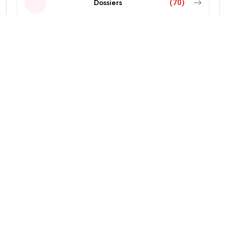
Dossiers
(70)
Economie
(103)
Editorial
(18)
Education
(38)
International
(437)
Politique
(606)