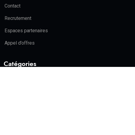
Contact
Recrutement
Espaces partenaires
Appel d’offres
Catégories
Actualité
Politique
Education
Economie
Sports
Actualité
Politique
Education
Economie