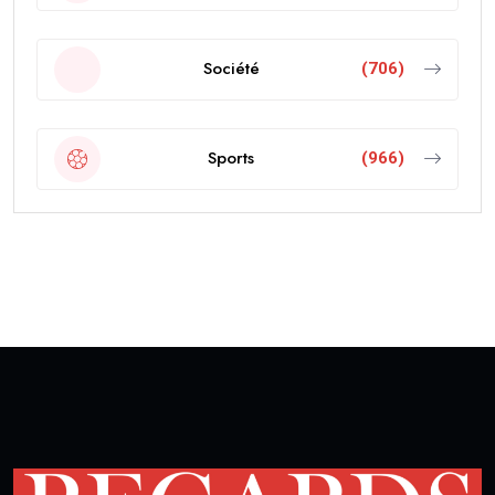
Société
(706)
Sports
(966)