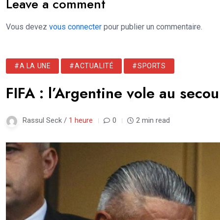
Leave a comment
Vous devez
vous connecter
pour publier un commentaire.
#A LA UNE
#ACTUALITÉ
#SPORTS
FIFA : l’Argentine vole au secou
Rassul Seck /
1 heure
0
2 min read