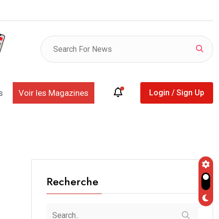
ntine vole au secours de Gianni Infantino
s
Voir les Magazines
Login / Sign Up
Recherche