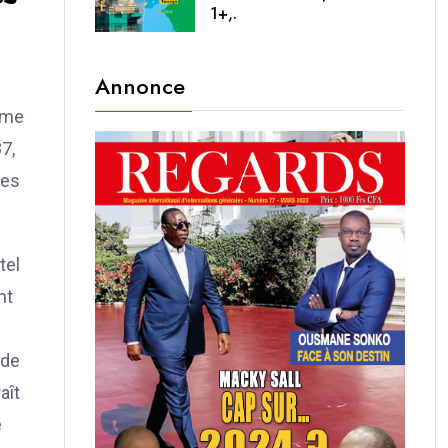
1+,.
Annonce
e
orme
87,
ées
tel
nt
 de
aît
e