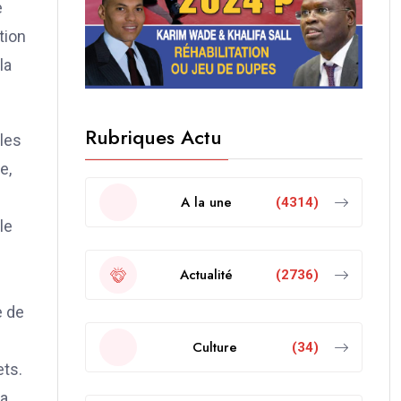
e
tion
la
Rubriques Actu
 les
e,
A la une
(4314)
le
Actualité
(2736)
e de
Culture
(34)
ets.
la