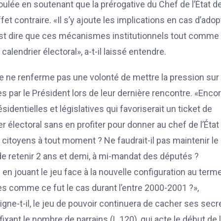
foulée en soutenant que la prérogative du Chef de l’État d
fet contraire. «Il s’y ajoute les implications en cas d’adop
C’est dire que ces mécanismes institutionnels tout comme 
calendrier électoral», a-t-il laissé entendre.
me ne renferme pas une volonté de mettre la pression sur
 par le Président lors de leur dernière rencontre. «Encor
sidentielles et législatives qui favoriserait un ticket de
r électoral sans en profiter pour donner au chef de l’État 
citoyens à tout moment ? Ne faudrait-il pas maintenir le
de retenir 2 ans et demi, à mi-mandat des députés ?
 en jouant le jeu face à la nouvelle configuration au term
ves comme ce fut le cas durant l’entre 2000-2001 ?»,
ligne-t-il, le jeu de pouvoir continuera de cacher ses secr
fixant le nombre de parrains (L.120), qui acte le début de 