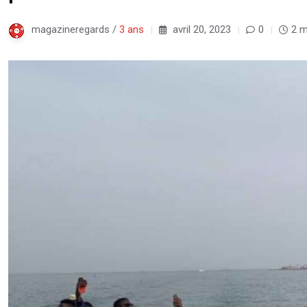
magazineregards /
3 ans
avril 20, 2023
0
2 m