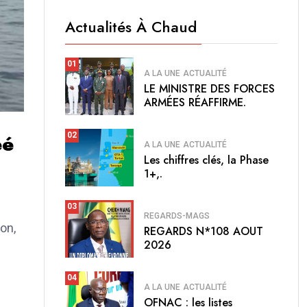
Actualités À Chaud
01
A LA UNE
ACTUALITÉ
LE MINISTRE DES FORCES
ARMÉES RÉAFFIRME.
éé
02
A LA UNE
ACTUALITÉ
Les chiffres clés, la Phase
1+,.
03
REGARDS-MAGS
ion,
REGARDS N*108 AOUT
2026
04
A LA UNE
ACTUALITÉ
OFNAC : les listes