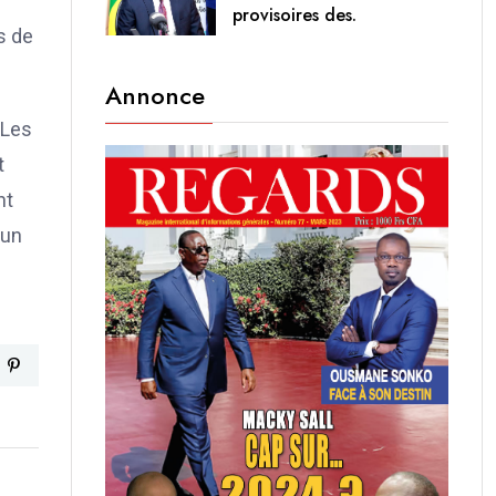
provisoires des.
s de
Annonce
 Les
t
nt
’un