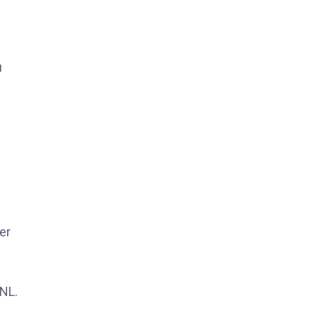
u
er
GNL.