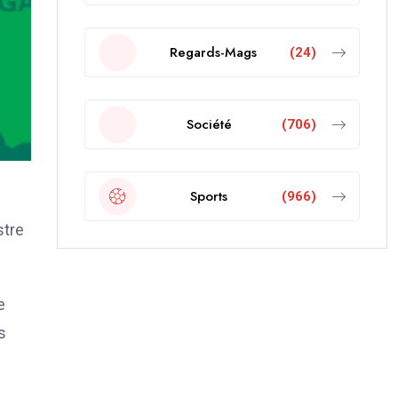
Regards-Mags
(24)
Société
(706)
Sports
(966)
stre
e
s