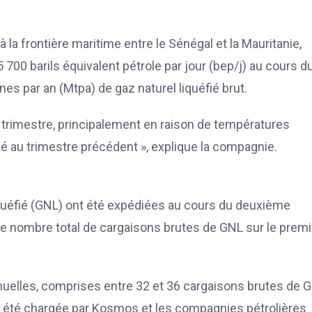
 la frontière maritime entre le Sénégal et la Mauritanie,
00 barils équivalent pétrole par jour (bep/j) au cours d
nnes par an (Mtpa) de gaz naturel liquéfié brut.
r trimestre, principalement en raison de températures
é au trimestre précédent », explique la compagnie.
quéfié (GNL) ont été expédiées au cours du deuxième
. Le nombre total de cargaisons brutes de GNL sur le premi
nnuelles, comprises entre 32 et 36 cargaisons brutes de 
t été chargée par Kosmos et les compagnies pétrolières