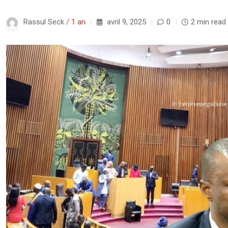
Rassul Seck /
1 an
avril 9, 2025
0
2 min read