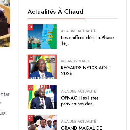
Actualités À Chaud
01
A LA UNE
ACTUALITÉ
Les chiffres clés, la Phase
1+,.
02
REGARDS-MAGS
REGARDS N*108 AOUT
2026
03
A LA UNE
ACTUALITÉ
khtar
OFNAC : les listes
e
provisoires des.
ix,
04
A LA UNE
ACTUALITÉ
GRAND MAGAL DE