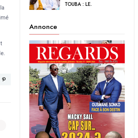
TOUBA : LE.
la
rimé
Annonce
t
le.