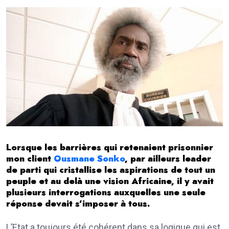
Lorsque les barrières qui retenaient prisonnier
mon client
Ousmane Sonko
, par ailleurs leader
de parti qui cristallise les aspirations de tout un
peuple et au delà une vision Africaine, il y avait
plusieurs interrogations auxquelles une seule
réponse devait s’imposer à tous.
L’Etat a toujours été cohérent dans sa logique qui est