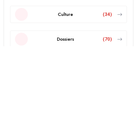
Culture
(34)
Dossiers
(70)
Economie
(103)
Editorial
(18)
Education
(38)