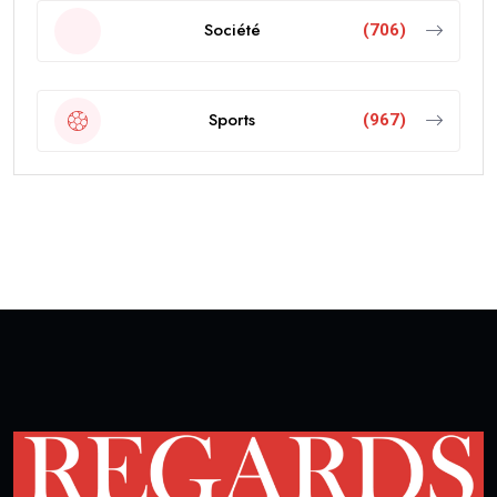
Société
(706)
Sports
(967)