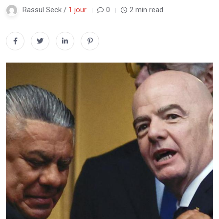
Rassul Seck /
1 jour
0
2 min read