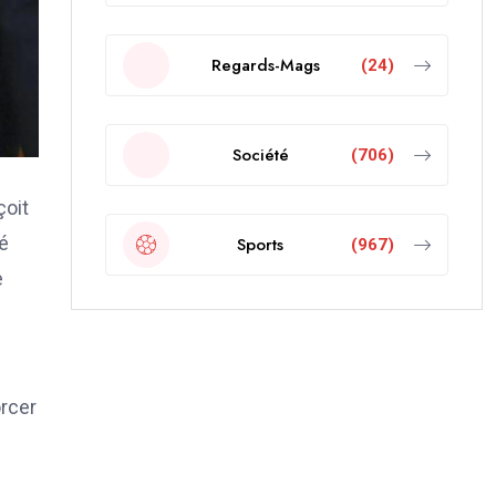
Regards-Mags
(24)
Société
(706)
çoit
é
Sports
(967)
e
orcer