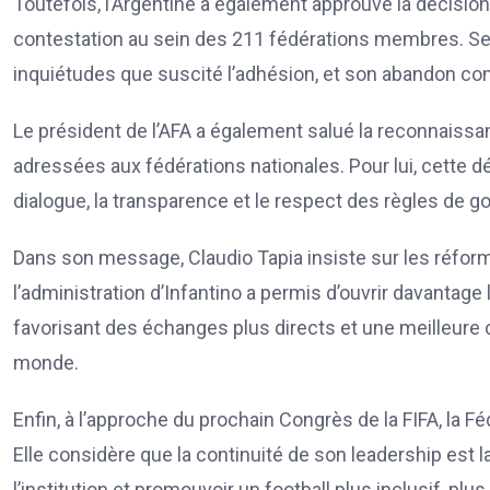
Toutefois, l’Argentine a également approuvé la décision 
contestation au sein des 211 fédérations membres. Selon
inquiétudes que suscité l’adhésion, et son abandon co
Le président de l’AFA a également salué la reconnaiss
adressées aux fédérations nationales. Pour lui, cette dé
dialogue, la transparence et le respect des règles de 
Dans son message, Claudio Tapia insiste sur les réfor
l’administration d’Infantino a permis d’ouvrir davantag
favorisant des échanges plus directs et une meilleure c
monde.
Enfin, à l’approche du prochain Congrès de la FIFA, la Fé
Elle considère que la continuité de son leadership est 
l’institution et promouvoir un football plus inclusif, p