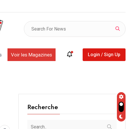
 clés, la Phase 1+, les ventes…: Kosmos Energy
s
Voir les Magazines
Login / Sign Up
Recherche