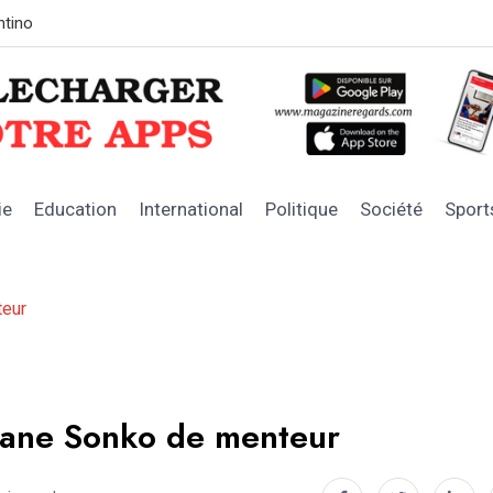
LE SOUTIEN DE L’ÉTAT
Les chiffres
ie
Education
International
Politique
Société
Sport
teur
smane Sonko de menteur