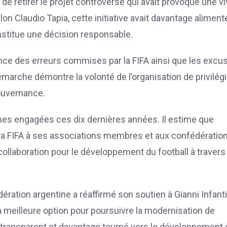
de retirer le projet controversé qui avait provoqué une v
 Claudio Tapia, cette initiative avait davantage aliment
nstitue une décision responsable.
ance des erreurs commises par la FIFA ainsi que les excu
marche démontre la volonté de l’organisation de privilégi
gouvernance.
mes engagées ces dix dernières années. Il estime que
e la FIFA à ses associations membres et aux confédération
ollaboration pour le développement du football à travers 
dération argentine a réaffirmé son soutien à Gianni Infant
la meilleure option pour poursuivre la modernisation de
lus transparent et davantage tourné vers le développement