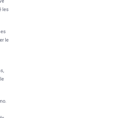
ive
é les
ses
er le
s,
le
ino.
 de