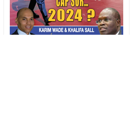
Rubriques Actu
A la une
(4311)
Actualité
(2733)