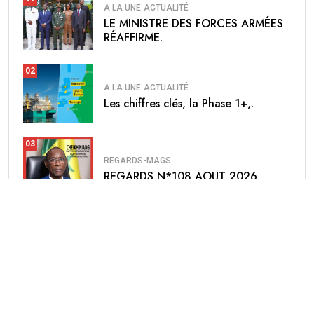
A LA UNE
ACTUALITÉ
LE MINISTRE DES FORCES ARMÉES
RÉAFFIRME.
02
A LA UNE
ACTUALITÉ
Les chiffres clés, la Phase 1+,.
03
REGARDS-MAGS
REGARDS N*108 AOUT 2026
04
A LA UNE
ACTUALITÉ
OFNAC : les listes provisoires des.
Annonce