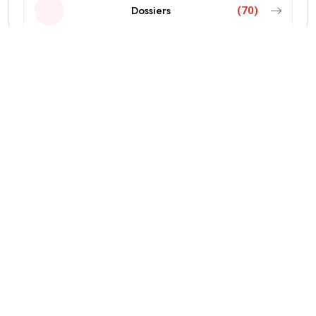
Dossiers
(70)
Economie
(103)
Editorial
(18)
Education
(38)
International
(437)
Politique
(606)