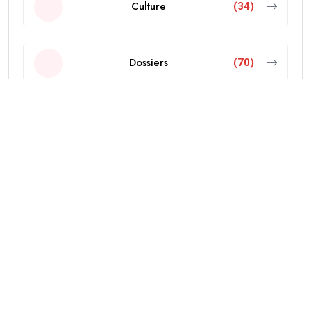
Culture
(34)
Dossiers
(70)
Economie
(103)
Editorial
(18)
Education
(38)
International
(437)