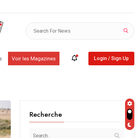
 clés, la Phase 1+, les ventes…: Kosmos Energy
s
Voir les Magazines
Login / Sign Up
Recherche